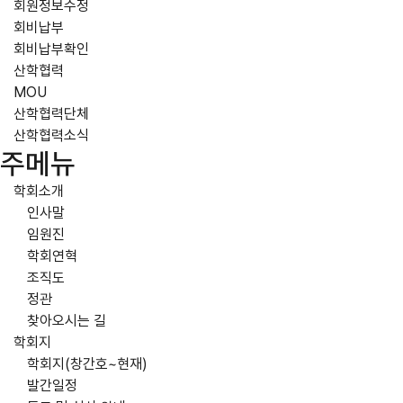
회원정보수정
회비납부
회비납부확인
산학협력
MOU
산학협력단체
산학협력소식
주메뉴
학회소개
인사말
임원진
학회연혁
조직도
정관
찾아오시는 길
학회지
학회지(창간호~현재)
발간일정