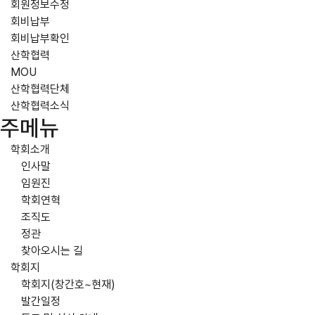
회원정보수정
회비납부
회비납부확인
산학협력
MOU
산학협력단체
산학협력소식
주메뉴
학회소개
인사말
임원진
학회연혁
조직도
정관
찾아오시는 길
학회지
학회지(창간호~현재)
발간일정