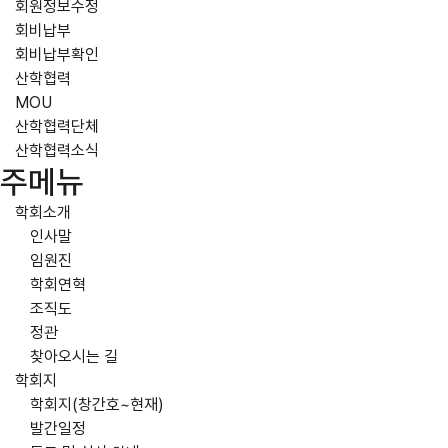
회원정보수정
회비납부
회비납부확인
산학협력
MOU
산학협력단체
산학협력소식
주메뉴
학회소개
인사말
임원진
학회연혁
조직도
정관
찾아오시는 길
학회지
학회지(창간호~현재)
발간일정